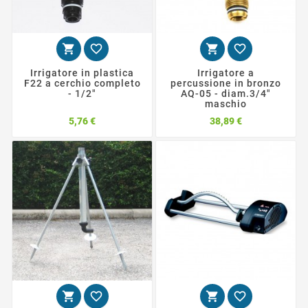




Irrigatore in plastica
Irrigatore a
F22 a cerchio completo
percussione in bronzo
- 1/2"
AQ-05 - diam.3/4"
maschio
Prezzo
Prezzo
5,76 €
38,89 €



