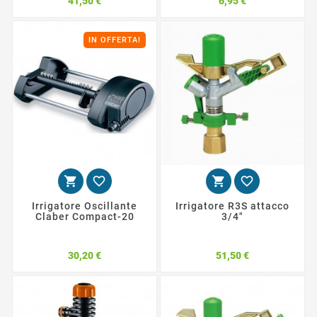
41,50 €
6,95 €
IN OFFERTA!




Irrigatore Oscillante
Irrigatore R3S attacco
Claber Compact-20
3/4"
Prezzo
Prezzo
30,20 €
51,50 €