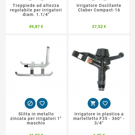
Treppiede ad altezza
Irrigatore Oscillante
regolabile per irrigatori
Claber Compact-16
diam. 1.1/4"
Prezzo
Prezzo
49,87 €
37,52 €




Slitta in metallo
Irrigatore in plastica a
zincata per irrigatori 1"
martelletto F35 - 360° -
maschio
3/4"
Prezzo
Prezzo