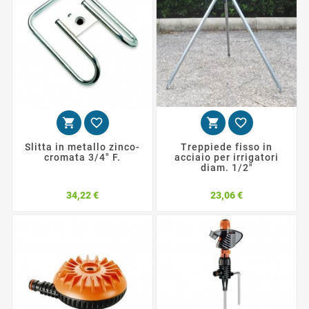




Slitta in metallo zinco-
Treppiede fisso in
cromata 3/4" F.
acciaio per irrigatori
diam. 1/2"
Prezzo
Prezzo
34,22 €
23,06 €