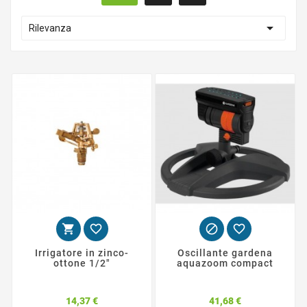

Rilevanza




Irrigatore in zinco-
Oscillante gardena
ottone 1/2"
aquazoom compact
Prezzo
Prezzo
14,37 €
41,68 €