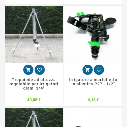




Treppiede ad altezza
Irrigatore a martelletto
regolabile per irrigatori
in plastica P27 - 1/2"
diam. 3/4"
Prezzo
Prezzo
40,05 €
6,13 €