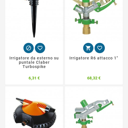




Irrigatore da esterno su
Irrigatore R6 attacco 1"
puntale Claber
Turbospike
Prezzo
Prezzo
6,31 €
68,32 €