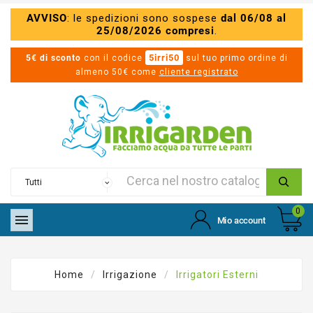
AVVISO
: le spedizioni sono sospese
dal 06/08 al
25/08/2026 compresi
.
5irri50
5€ di sconto
con il codice
sul tuo primo ordine di
almeno 50€ come
cliente registrato
0

Mio account
Home
Irrigazione
Irrigatori Esterni