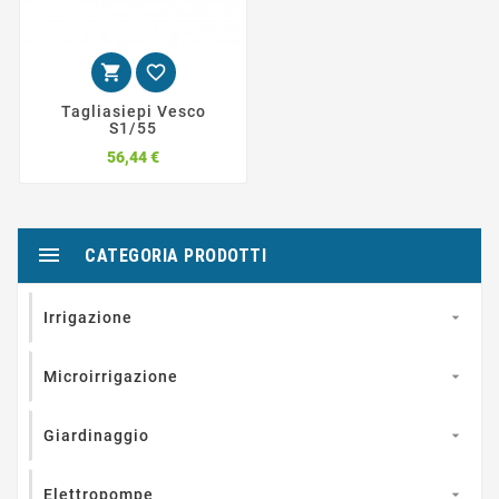


Tagliasiepi Vesco
S1/55
Prezzo
56,44 €

CATEGORIA PRODOTTI
Irrigazione

Microirrigazione

Giardinaggio

Elettropompe
