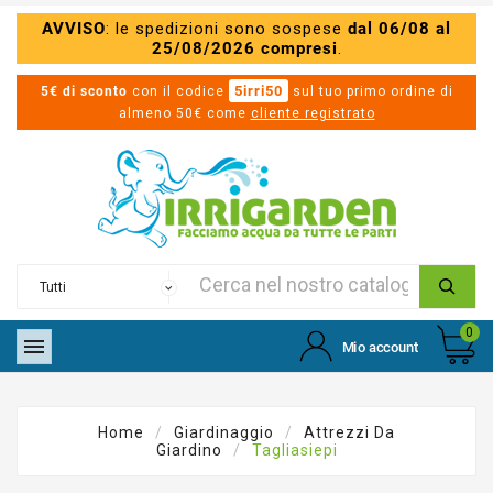
AVVISO
: le spedizioni sono sospese
dal 06/08 al
25/08/2026 compresi
.
5irri50
5€ di sconto
con il codice
sul tuo primo ordine di
almeno 50€ come
cliente registrato
0

Mio account
Home
Giardinaggio
Attrezzi Da
Giardino
Tagliasiepi