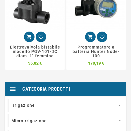




Elettrovalvola bistabile
Programmatore a
modello PGV-101-DC
batteria Hunter Node-
diam. 1" femmina
100
Prezzo
Prezzo
55,82 €
170,19 €

CATEGORIA PRODOTTI
Irrigazione

Microirrigazione
