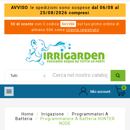
AVVISO
: le spedizioni sono sospese
dal 06/08 al
25/08/2026 compresi
.
5irri50
5€ di sconto
con il codice
sul tuo primo ordine di
almeno 50€ come
cliente registrato
0

Mio account
Home
Irrigazione
Programmatori A
Batteria
Programmatore A Batteria HUNTER
NODE