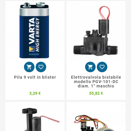




Pila 9 volt in blister
Elettrovalvola bistabile
modello PGV-101-DC
diam. 1" maschio
Prezzo
Prezzo
3,29 €
55,82 €