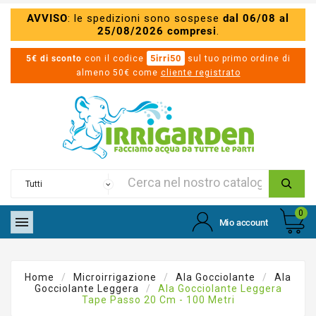
AVVISO
: le spedizioni sono sospese
dal 06/08 al
25/08/2026 compresi
.
5irri50
5€ di sconto
con il codice
sul tuo primo ordine di
almeno 50€ come
cliente registrato
0

Mio account
Home
Microirrigazione
Ala Gocciolante
Ala
Gocciolante Leggera
Ala Gocciolante Leggera
Tape Passo 20 Cm - 100 Metri