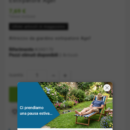
Estirpatore Agef
7,69 €
Tasse incluse
Ultimi articoli in magazzino
Attrezzo da giardino estirpatore Agef
Riferimento
A340170
Pezzi stimati disponibili
2 Articoli
Quantità:

AGGIUNGI A CARRELLO
Aggiungi alla lista dei desideri
