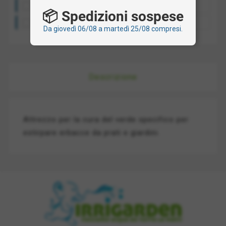
Costo spedizione: a partire da 10€
📦 Spedizioni sospese
Ritiro presso la nostra sede: gratis
Da giovedì 06/08 a martedì 25/08 compresi.
Descrizione
Attrezzo per la cura del verde specifico per
estirpare erbacce da prati e giardini.