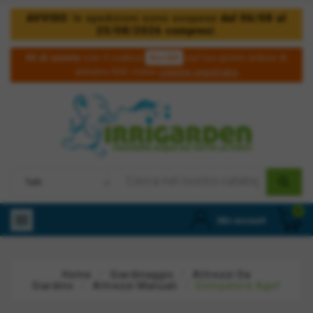
AVVISO
: le spedizioni sono sospese
dal 06/08 al
25/08/2026 compresi
.
5irri50
5€ di sconto
con il codice
sul tuo primo ordine di
almeno 50€ come
cliente registrato
0

Mio account
Home
Giardinaggio
Attrezzi Da
Giardino
Attrezzi Manuali
Estirpatore Agef