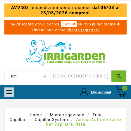
AVVISO
: le spedizioni sono sospese
dal 06/08 al
25/08/2026 compresi
.
5irri50
5€ di sconto
con il codice
sul tuo primo ordine di
almeno 50€ come
cliente registrato
0

Mio account
Home
Microirrigazione
Tubi
Capillari
Capillar System
Astina Autofilettante
Per Capillare. Nera