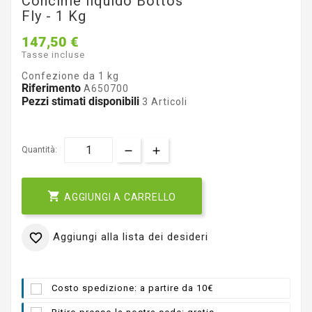
Concime liquido Bottos
Fly - 1 Kg
147,50 €
Tasse incluse
Confezione da 1 kg
Riferimento
A650700
Pezzi stimati disponibili
3 Articoli
Quantità:

AGGIUNGI A CARRELLO
Aggiungi alla lista dei desideri

Costo spedizione: a partire da 10€