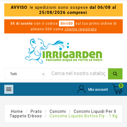
AVVISO
: le spedizioni sono sospese
dal 06/08 al
25/08/2026 compresi
.
5irri50
5€ di sconto
con il codice
sul tuo primo ordine di
almeno 50€ come
cliente registrato
0

Mio account
Home
Prato
Concimi
Concimi Liquidi Per Il
Tappeto Erboso
Concime Liquido Bottos Fly - 1 Kg