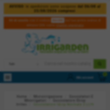
AVVISO
: le spedizioni sono sospese
dal 06/08 al
25/08/2026 compresi
.
5irri50
5€ di sconto
con il codice
sul tuo primo ordine di
almeno 50€ come
cliente registrato
0

Mio account
Home
Microirrigazione
Gocciolatori E
Minirrigatori
Gocciolatore IDrop
Irritec
Gocciolatore Idrop Normale 2 Lt/h