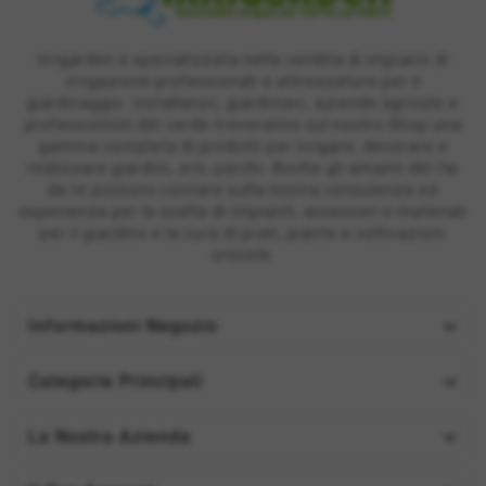
Irrigarden è specializzata nella vendita di impianti di
irrigazione professionali e attrezzature per il
giardinaggio: installatori, giardinieri, aziende agricole e
professionisti del verde troveranno sul nostro Shop una
gamma completa di prodotti per irrigare, decorare e
realizzare giardini, orti, parchi. Anche gli amanti del fai
da te possono contare sulla nostra consulenza ed
esperienza per la scelta di impianti, accessori e materiali
per il giardino e la cura di prati, piante e coltivazioni
orticole.

Informazioni Negozio

Categorie Principali

La Nostra Azienda