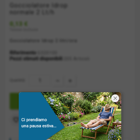
Gocciolatore Idrop
normale 2 Lt/h
0,13 €
Tasse incluse
Gocciolatore Idrop 2 litri/ora
Riferimento
G320100
Pezzi stimati disponibili
205 Articoli
Quantità:

AGGIUNGI A CARRELLO
Aggiungi alla lista dei desideri
