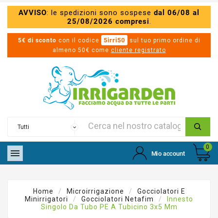
AVVISO
: le spedizioni sono sospese
dal 06/08 al
25/08/2026 compresi
.
5irri50
5€ di sconto
con il codice
sul tuo primo ordine di
almeno 50€ come
cliente registrato
0

Mio account
Home
Microirrigazione
Gocciolatori E
Minirrigatori
Gocciolatori Netafim
Innesto
Singolo Da Tubo PE A Tubicino 3x5 Mm