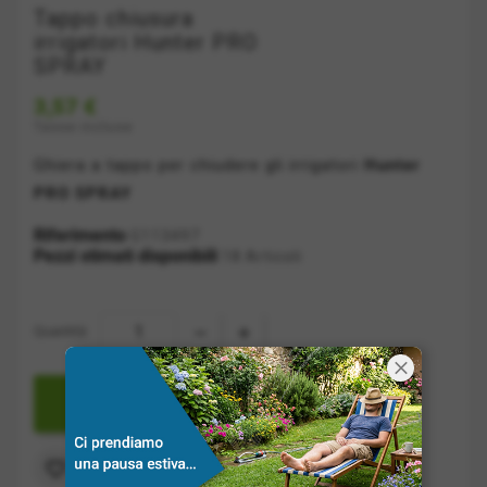
Tappo chiusura
irrigatori Hunter PRO
SPRAY
3,57 €
Tasse incluse
Ghiera a tappo per chiudere gli irrigatori
Hunter
PRO SPRAY
Riferimento
G113497
Pezzi stimati disponibili
18 Articoli
Quantità:

AGGIUNGI A CARRELLO
Aggiungi alla lista dei desideri
