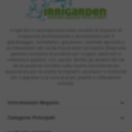
Irrigarden è specializzata nella vendita di impianti di
irrigazione professionali e attrezzature per il
giardinaggio: installatori, giardinieri, aziende agricole e
professionisti del verde troveranno sul nostro Shop una
gamma completa di prodotti per irrigare, decorare e
realizzare giardini, orti, parchi. Anche gli amanti del fai
da te possono contare sulla nostra consulenza ed
esperienza per la scelta di impianti, accessori e materiali
per il giardino e la cura di prati, piante e coltivazioni
orticole.

Informazioni Negozio

Categorie Principali