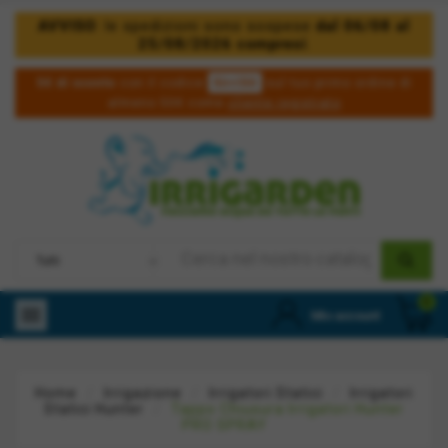
AVVISO
: le spedizioni sono sospese
dal 06/08 al
25/08/2026 compresi
.
5irri50
5€ di sconto
con il codice
sul tuo primo ordine di
almeno 50€ come
cliente registrato
0

Mio account
Home
Irrigazione
Irrigatori Statici
Irrigatori
Statici Hunter
Tappo Chiusura Irrigatori Hunter
PRO SPRAY