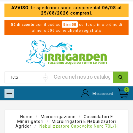
AVVISO
: le spedizioni sono sospese
dal 06/08 al
25/08/2026 compresi
.
5irri50
5€ di sconto
con il codice
sul tuo primo ordine di
almeno 50€ come
cliente registrato
0

Mio account
Home
Microirrigazione
Gocciolatori E
Minirrigatori
Microirrigatori E Nebulizzatori
Agridor
Nebulizzatore Capovolto Nero 70L/h