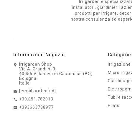
Irrigarden è specializzata
installatori, giardinieri, a
prodotti per irrigare, decor
nostra consulenza ed esperienz
Informazioni Negozio
Categorie 
Irrigarden Shop
Irrigazione
Via A. Grandi n. 3
Microirriga
40055 Villanova di Castenaso (BO)
Bologna
Giardinagg
Italia
Elettropo
[email protected]
Tubi e racc
+39.051.782013
Prato
+393663788977