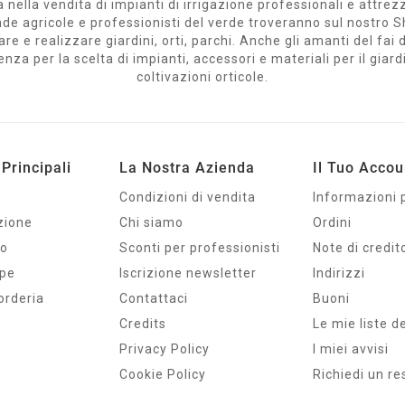
 nella vendita di impianti di irrigazione professionali e attrez
ziende agricole e professionisti del verde troveranno sul nost
are e realizzare giardini, orti, parchi. Anche gli amanti del fa
a per la scelta di impianti, accessori e materiali per il giardi
coltivazioni orticole.
Principali
La Nostra Azienda
Il Tuo Accou
Condizioni di vendita
Informazioni 
zione
Chi siamo
Ordini
io
Sconti per professionisti
Note di credit
mpe
Iscrizione newsletter
Indirizzi
orderia
Contattaci
Buoni
Credits
Le mie liste d
Privacy Policy
I miei avvisi
Cookie Policy
Richiedi un re