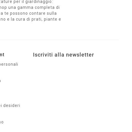
zature per il giardinaggio:
ro Shop una gamma completa di
i da te possono contare sulla
no e la cura di prati, piante e
Iscriviti alla newsletter
nt
personali
o
ei desideri
so