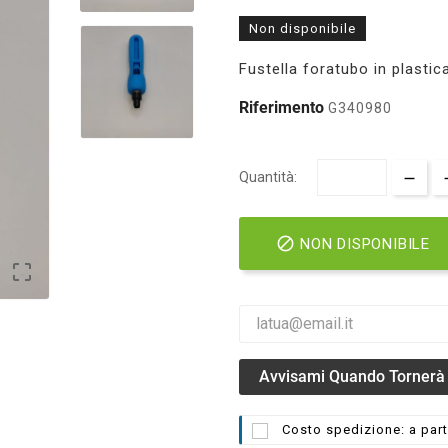
Non disponibile
Fustella foratubo in plasti
Riferimento
G340980
Quantità:

NON DISPONIBILE

Avvisami Quando Tornerà 
Costo spedizione: a part