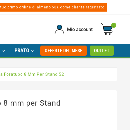
 tuo primo ordine di almeno 50€ come
cliente registrato
0
Mio account
A
PRATO
OFFERTE DEL MESE
OUTLET
la Foratubo 8 Mm Per Stand 52
o 8 mm per Stand