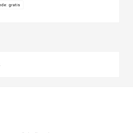
ede: gratis
2