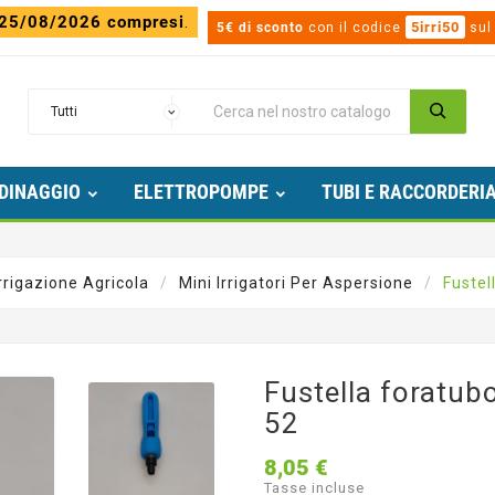
 25/08/2026 compresi
.
5irri50
5€ di sconto
con il codice
sul
DINAGGIO
ELETTROPOMPE
TUBI E RACCORDERI
Irrigazione Agricola
Mini Irrigatori Per Aspersione
Fustel
Fustella foratub
52
8,05 €
Tasse incluse