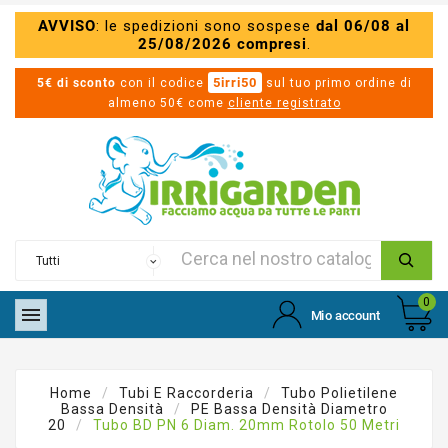
AVVISO
: le spedizioni sono sospese
dal 06/08 al
25/08/2026 compresi
.
5irri50
5€ di sconto
con il codice
sul tuo primo ordine di
almeno 50€ come
cliente registrato
0

Mio account
Home
Tubi E Raccorderia
Tubo Polietilene
Bassa Densità
PE Bassa Densità Diametro
20
Tubo BD PN 6 Diam. 20mm Rotolo 50 Metri