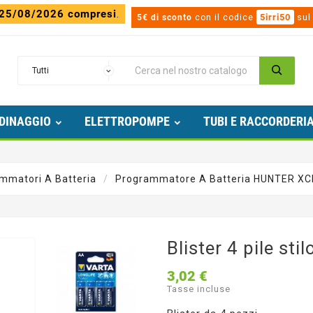
 25/08/2026 compresi
.
5irri50
5€ di sconto
con il codice
sul
DINAGGIO
ELETTROPOMPE
TUBI E RACCORDERI
mmatori A Batteria
Programmatore A Batteria HUNTER XC
Blister 4 pile stil
3,02 €
Tasse incluse