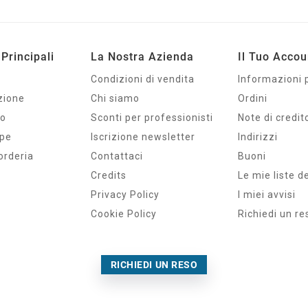
Principali
La Nostra Azienda
Il Tuo Accou
Condizioni di vendita
Informazioni 
zione
Chi siamo
Ordini
io
Sconti per professionisti
Note di credit
mpe
Iscrizione newsletter
Indirizzi
orderia
Contattaci
Buoni
Credits
Le mie liste d
Privacy Policy
I miei avvisi
Cookie Policy
Richiedi un re
RICHIEDI UN RESO