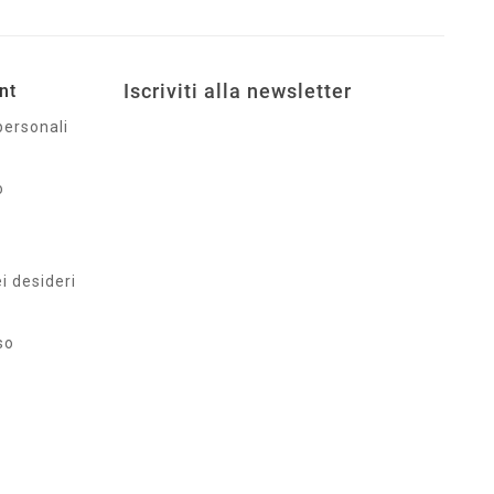
Iscriviti alla newsletter
nt
personali
o
ei desideri
so