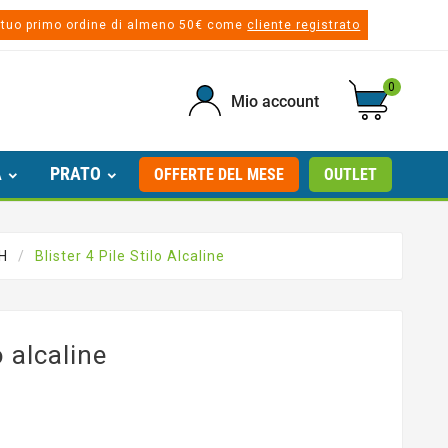
 tuo primo ordine di almeno 50€ come
cliente registrato
0
Mio account
A
PRATO
OFFERTE DEL MESE
OUTLET
H
Blister 4 Pile Stilo Alcaline
o alcaline