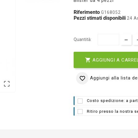
Blister da 4 pezzi
Riferimento
G168052
Pezzi stimati disponibili
24 Ar
Quantità:

AGGIUNGI A CARRE
Aggiungi alla lista de


Costo spedizione: a part
Ritiro presso la nostra s