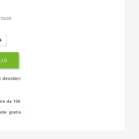
ticoli
LLO
i desideri
ire da 10€
ede: gratis