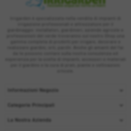
Irrigarden è specializzata nella vendita di impianti di
irrigazione professionali e attrezzature per il
giardinaggio: installatori, giardinieri, aziende agricole e
professionisti del verde troveranno sul nostro Shop una
gamma completa di prodotti per irrigare, decorare e
realizzare giardini, orti, parchi. Anche gli amanti del fai
da te possono contare sulla nostra consulenza ed
esperienza per la scelta di impianti, accessori e materiali
per il giardino e la cura di prati, piante e coltivazioni
orticole.

Informazioni Negozio

Categorie Principali

La Nostra Azienda