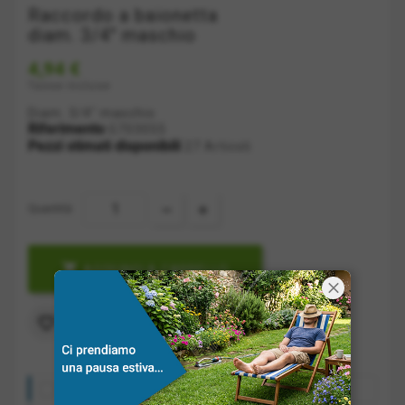
Raccordo a baionetta
diam. 3/4" maschio
4,94 €
Tasse incluse
Diam. 3/4" maschio
Riferimento
G703055
Pezzi stimati disponibili
27 Articoli
Quantità:

AGGIUNGI A CARRELLO
Aggiungi alla lista dei desideri

Costo spedizione: a partire da 10€