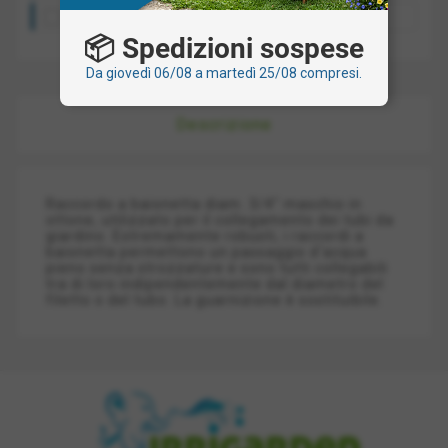
Ritiro presso la nostra sede: gratis
📦 Spedizioni sospese
Da giovedì 06/08 a martedì 25/08 compresi.
Descrizione
Raccordo a baionetta diam. 3/4" maschio in
ottone, utilizzato per il collegamento dei tubi da
giardino. Estremamente robusti, i raccordi a
baionetta permettono un passaggio d'acqua
pieno senza strozzature e sono tutti collegabili
tra di loro indipendentemente dal diametro del
filetto o del tubo. La guarnizione è sostituibile.