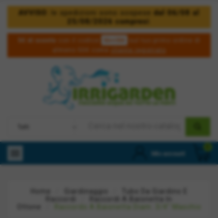
AVVISO
: le spedizioni sono sospese
dal 06/08 al
25/08/2026 compresi
.
5irri50
5€ di sconto
con il codice
sul tuo primo ordine di
almeno 50€ come
cliente registrato
0

Mio account
Home
Giardinaggio
Tubo Da Giardino E
Raccordi
Raccordi A Baionetta In
Ottone
Raccordo A Baionetta Diam. 3/4" Maschio