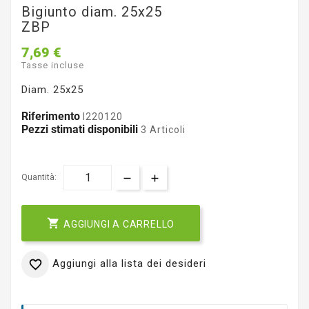
Bigiunto diam. 25x25
ZBP
7,69 €
Tasse incluse
Diam. 25x25
Riferimento
I220120
Pezzi stimati disponibili
3 Articoli
Quantità:

AGGIUNGI A CARRELLO
Aggiungi alla lista dei desideri
