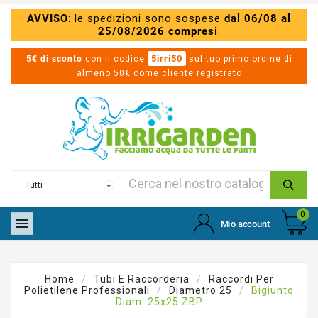
AVVISO
: le spedizioni sono sospese
dal 06/08 al
25/08/2026 compresi
.
5irri50
5€ di sconto
con il codice
sul tuo primo ordine di
almeno 50€ come
cliente registrato
0

Mio account
Home
Tubi E Raccorderia
Raccordi Per
Polietilene Professionali
Diametro 25
Bigiunto
Diam. 25x25 ZBP