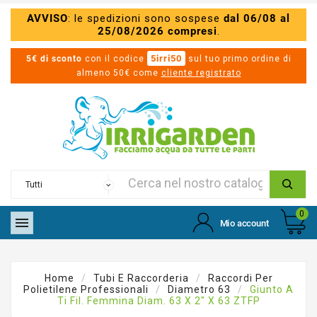
AVVISO
: le spedizioni sono sospese
dal 06/08 al
25/08/2026 compresi
.
5irri50
5€ di sconto
con il codice
sul tuo primo ordine di
almeno 50€ come
cliente registrato
0

Mio account
Home
Tubi E Raccorderia
Raccordi Per
Polietilene Professionali
Diametro 63
Giunto A
Ti Fil. Femmina Diam. 63 X 2" X 63 ZTFP