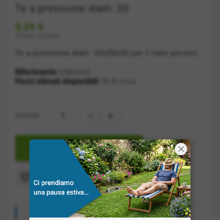
Te a pressione diam. 20
0,26 €
Tasse incluse
Te a pressione diam. 20x20x20 per il tubo poroso
Riferimento
G380330
Pezzi stimati disponibili
76 Articoli
Quantità:

AGGIUNGI A CARRELLO
Aggiungi alla lista dei desideri

Costo spedizione: a partire da 10€