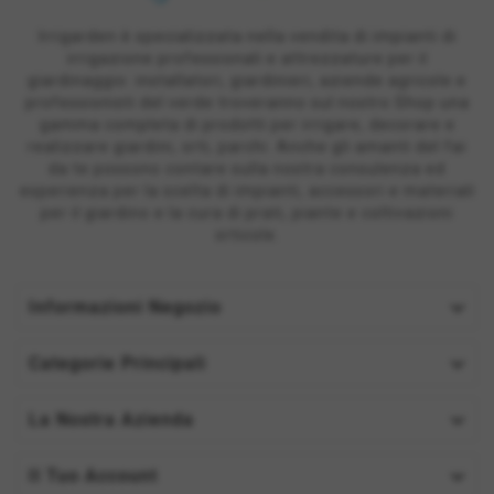
Irrigarden è specializzata nella vendita di impianti di
irrigazione professionali e attrezzature per il
giardinaggio: installatori, giardinieri, aziende agricole e
professionisti del verde troveranno sul nostro Shop una
gamma completa di prodotti per irrigare, decorare e
realizzare giardini, orti, parchi. Anche gli amanti del fai
da te possono contare sulla nostra consulenza ed
esperienza per la scelta di impianti, accessori e materiali
per il giardino e la cura di prati, piante e coltivazioni
orticole.

Informazioni Negozio

Categorie Principali

La Nostra Azienda

Il Tuo Account