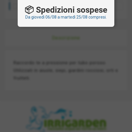
Ritiro presso la nostra sede: gratis
📦 Spedizioni sospese
Da giovedì 06/08 a martedì 25/08 compresi.
Descrizione
Raccordo te a pressione per tubo poroso.
Utilizzati in aiuole, siepi, giardini rocciosi, orti e
frutteti.