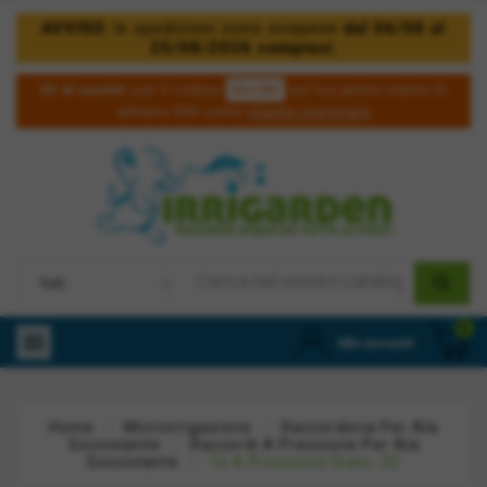
AVVISO
: le spedizioni sono sospese
dal 06/08 al
25/08/2026 compresi
.
5irri50
5€ di sconto
con il codice
sul tuo primo ordine di
almeno 50€ come
cliente registrato
0

Mio account
Home
Microirrigazione
Raccorderia Per Ala
Gocciolante
Raccordi A Pressione Per Ala
Gocciolante
Te A Pressione Diam. 20