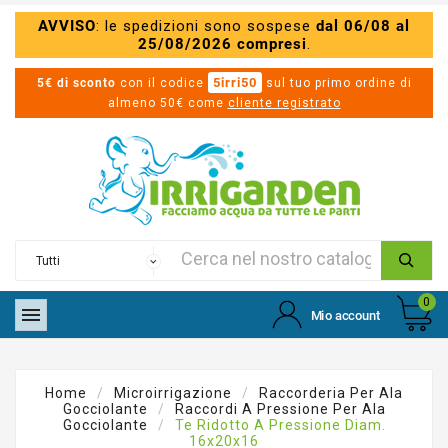
AVVISO
: le spedizioni sono sospese
dal 06/08 al
25/08/2026 compresi
.
5irri50
5€ di sconto
con il codice
sul tuo primo ordine di
almeno 50€ come
cliente registrato
0

Mio account
Home
Microirrigazione
Raccorderia Per Ala
Gocciolante
Raccordi A Pressione Per Ala
Gocciolante
Te Ridotto A Pressione Diam.
16x20x16