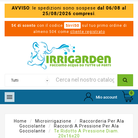
AVVISO
: le spedizioni sono sospese
dal 06/08 al
25/08/2026 compresi
.
5irri50
5€ di sconto
con il codice
sul tuo primo ordine di
almeno 50€ come
cliente registrato
0

Mio account
Home
Microirrigazione
Raccorderia Per Ala
Gocciolante
Raccordi A Pressione Per Ala
Gocciolante
Te Ridotto A Pressione Diam.
20x16x20