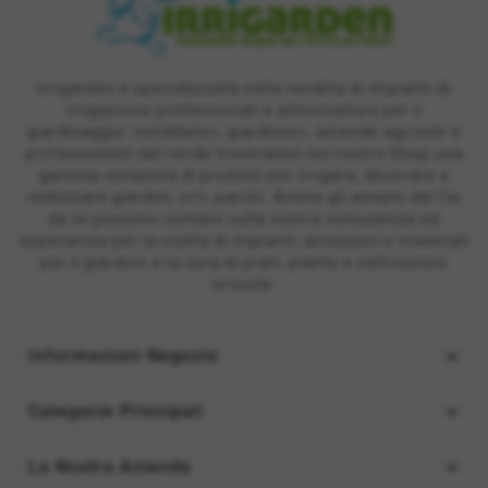
Irrigarden è specializzata nella vendita di impianti di
irrigazione professionali e attrezzature per il
giardinaggio: installatori, giardinieri, aziende agricole e
professionisti del verde troveranno sul nostro Shop una
gamma completa di prodotti per irrigare, decorare e
realizzare giardini, orti, parchi. Anche gli amanti del fai
da te possono contare sulla nostra consulenza ed
esperienza per la scelta di impianti, accessori e materiali
per il giardino e la cura di prati, piante e coltivazioni
orticole.

Informazioni Negozio

Categorie Principali

La Nostra Azienda