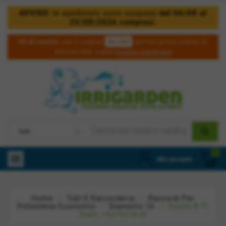
AVVISO
: le spedizioni sono sospese
dal 06/08 al
25/08/2026 compresi
.
5irri50
5€ di sconto
con il codice
sul tuo primo ordine di
almeno 50€ come
cliente registrato
0

Mio account
Home
Tubi E Raccorderia
Raccordi Per
Polietilene Economici
Diametro 16
Giunto A Ti
Diam. 16x16x16 IR