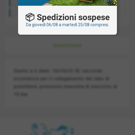
Costo spedizione: a partire da 10€
Ritiro presso la nostra sede: gratis
📦 Spedizioni sospese
Da giovedì 06/08 a martedì 25/08 compresi.
Descrizione
Giunto a ti diam. 16x16x16 IR, raccordo
economico per il collegamento del tubo di
polietilene, pressione massima di esercizio di
10 bar.