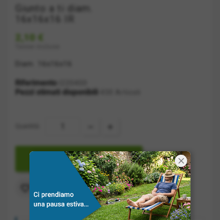
Giunto a ti diam.
16x16x16 IR
2,10 €
Tasse incluse
Diam. 16x16x16
Riferimento
I220400
Pezzi stimati disponibili
430 Articoli
Quantità:

AGGIUNGI A CARRELLO
Aggiungi alla lista dei desideri
