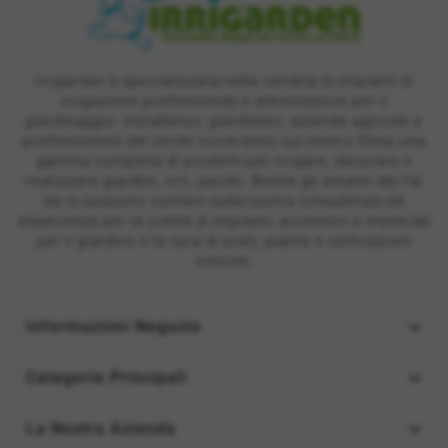
Irrigarden è specializzata nella vendita di impianti di
irrigazione professionali e attrezzature per il
giardinaggio: installatori, giardinieri, aziende agricole e
professionisti del verde troveranno sul nostro Shop una
gamma completa di prodotti per irrigare, decorare e
realizzare giardini, orti, parchi. Anche gli amanti del fai
da te possono contare sulla nostra consulenza ed
esperienza per la scelta di impianti, accessori e materiali
per il giardino e la cura di prati, piante e coltivazioni
orticole.

Informazioni Negozio

Categorie Principali

La Nostra Azienda