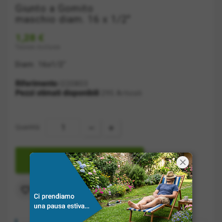
Giunto a Gomito
maschio diam. 16 x 1/2"
1,28 €
Tasse incluse
Diam. 16x1/2"
Riferimento
I220803
Pezzi stimati disponibili
295 Articoli
Quantità:

AGGIUNGI A CARRELLO
Aggiungi alla lista dei desideri
