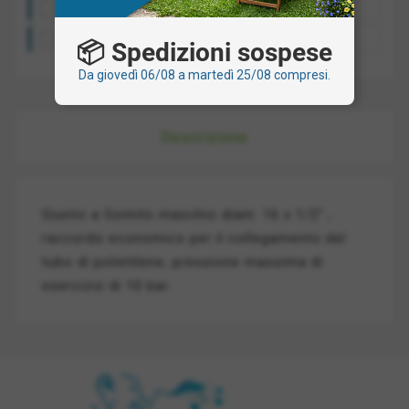
Costo spedizione: a partire da 10€
Ritiro presso la nostra sede: gratis
📦 Spedizioni sospese
Da giovedì 06/08 a martedì 25/08 compresi.
Descrizione
Giunto a Gomito maschio diam. 16 x 1/2" ,
raccordo economico per il collegamento del
tubo di polietilene, pressione massima di
esercizio di 10 bar.