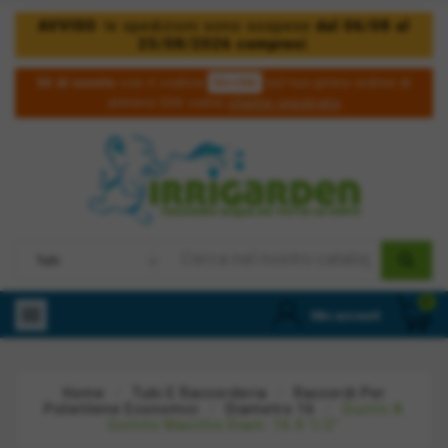
AVVISO
: le spedizioni sono sospese
dal 06/08 al
25/08/2026 compresi
.
5irri50
5€ di sconto
con il codice
sul tuo primo ordine di
almeno 50€ come
cliente registrato
0

Mio account
Home
Tubi E Raccorderia
Raccordi Per
Polietilene Economici
Diametro 16
Giunto A
Gomito Maschio Diam. 16 X 1/2"