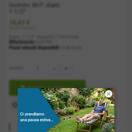
Gomito M/F diam.
1.1/2"
10,43 €
Tasse incluse
Diam. 1.1/2" maschio / femmina
Riferimento
I230700
Pezzi stimati disponibili
10 Articoli
Quantità:

AGGIUNGI A CARRELLO
Aggiungi alla lista dei desideri

Costo spedizione: a partire da 10€