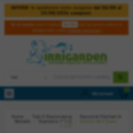
AVVISO
: le spedizioni sono sospese
dal 06/08 al
25/08/2026 compresi
.
5irri50
5€ di sconto
con il codice
sul tuo primo ordine di
almeno 50€ come
cliente registrato
0

Mio account
Home
Tubi E Raccorderia
Raccordi Filettati In
Metallo
Diametro 1"1/2
Gomito M/F Diam.
1.1/2"