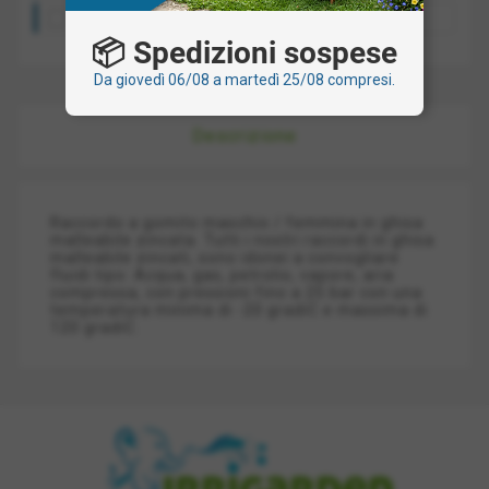
Ritiro presso la nostra sede: gratis
📦 Spedizioni sospese
Da giovedì 06/08 a martedì 25/08 compresi.
Descrizione
Raccordo a gomito maschio / femmina in ghisa
malleabile zincata. Tutti i nostri raccordi in ghisa
malleabile zincati, sono idonei a convogliare
fluidi tipo: Acqua, gas, petrolio, vapore, aria
compressa, con pressioni fino a 25 bar con una
temperatura minima di -20 gradiC e massima di
120 gradiC.