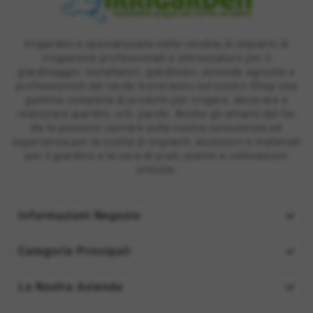
Irrigarden è specializzata nella vendita di impianti di
irrigazione professionali e attrezzature per il
giardinaggio: installatori, giardinieri, aziende agricole e
professionisti del verde troveranno sul nostro Shop una
gamma completa di prodotti per irrigare, decorare e
realizzare giardini, orti, parchi. Anche gli amanti del fai
da te possono contare sulla nostra consulenza ed
esperienza per la scelta di impianti, accessori e materiali
per il giardino e la cura di prati, piante e coltivazioni
orticole.

Informazioni Negozio

Categorie Principali

La Nostra Azienda