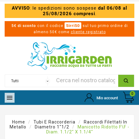
AVVISO
: le spedizioni sono sospese
dal 06/08 al
25/08/2026 compresi
.
5irri50
5€ di sconto
con il codice
sul tuo primo ordine di
almeno 50€ come
cliente registrato
0

Mio account
Home
Tubi E Raccorderia
Raccordi Filettati In
Metallo
Diametro 1"1/2
Manicotto Ridotto F\F -
Diam. 1.1/2" X 1.1/4"