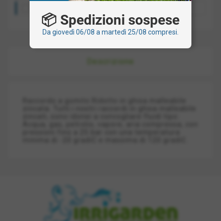
Ritiro presso la nostra sede: gratis
📦 Spedizioni sospese
Da giovedì 06/08 a martedì 25/08 compresi.
Descrizione
Raccordo a gomito Ridotto in ghisa malleabile
zincata. Tutti i nostri raccordi in ghisa malleabile
zincati, sono idonei a convogliare fluidi tipo:
Acqua, gas, petrolio, vapore, aria compressa, con
pressioni fino a 25 bar con una temperatura
minima di -20 gradiC e massima di 120 gradiC.