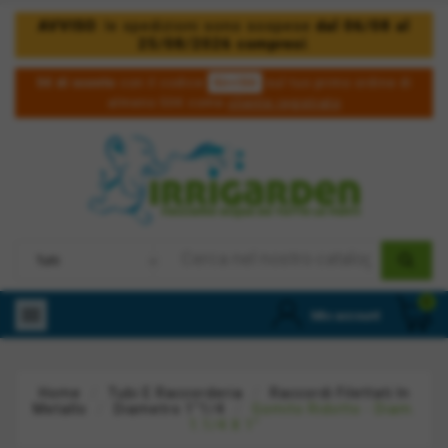
AVVISO
: le spedizioni sono sospese
dal 06/08 al
25/08/2026 compresi
.
5irri50
5€ di sconto
con il codice
sul tuo primo ordine di
almeno 50€ come
cliente registrato
0

Mio account
Home
Tubi E Raccorderia
Raccordi Filettati In
Metallo
Diametro 1"1/4
Gomito Ridotto - Diam.
1.1/4 X 1"