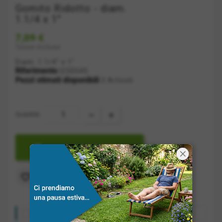
Gomito Ridotto - diam.
1.1/4 x 1"
7,09 €
Tasse incluse
Diam. 1.1/4" x 1"
Riferimento
I230545
Pezzi stimati disponibili
3 Articoli
Quantità:

AGGIUNGI A CARRELLO
Aggiungi alla lista dei desideri

Costo spedizione: a partire da 10€