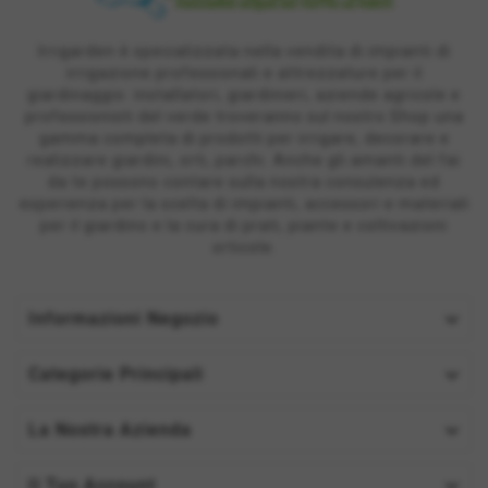
Irrigarden è specializzata nella vendita di impianti di
irrigazione professionali e attrezzature per il
giardinaggio: installatori, giardinieri, aziende agricole e
professionisti del verde troveranno sul nostro Shop una
gamma completa di prodotti per irrigare, decorare e
realizzare giardini, orti, parchi. Anche gli amanti del fai
da te possono contare sulla nostra consulenza ed
esperienza per la scelta di impianti, accessori e materiali
per il giardino e la cura di prati, piante e coltivazioni
orticole.

Informazioni Negozio

Categorie Principali

La Nostra Azienda

Il Tuo Account