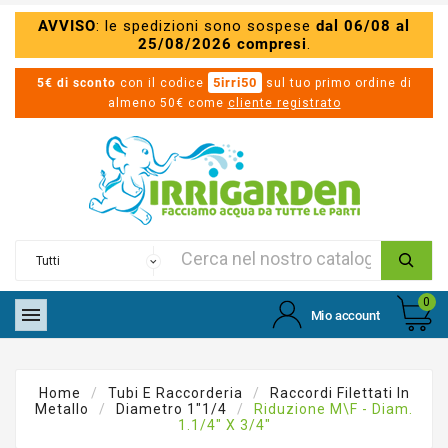
AVVISO
: le spedizioni sono sospese
dal 06/08 al
25/08/2026 compresi
.
5irri50
5€ di sconto
con il codice
sul tuo primo ordine di
almeno 50€ come
cliente registrato
0

Mio account
Home
Tubi E Raccorderia
Raccordi Filettati In
Metallo
Diametro 1"1/4
Riduzione M\F - Diam.
1.1/4" X 3/4"