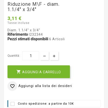
Riduzione M\F - diam.
1.1/4" x 3/4"
3,11 €
Tasse incluse
Diam. 1.1/4" x 3/4"
Riferimento
I232344
Pezzi stimati disponibili
6 Articoli
Quantità:

AGGIUNGI A CARRELLO
Aggiungi alla lista dei desideri

Costo spedizione: a partire da 10€