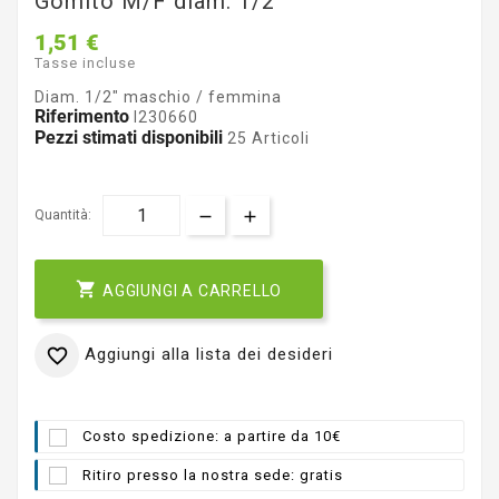
Gomito M/F diam. 1/2"
1,51 €
Tasse incluse
Diam. 1/2" maschio / femmina
Riferimento
I230660
Pezzi stimati disponibili
25 Articoli
Quantità:

AGGIUNGI A CARRELLO
Aggiungi alla lista dei desideri

Costo spedizione: a partire da 10€
Ritiro presso la nostra sede: gratis