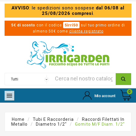
AVVISO
: le spedizioni sono sospese
dal 06/08 al
25/08/2026 compresi
.
5irri50
5€ di sconto
con il codice
sul tuo primo ordine di
almeno 50€ come
cliente registrato
0

Mio account
Home
Tubi E Raccorderia
Raccordi Filettati In
Metallo
Diametro 1/2"
Gomito M/F Diam. 1/2"