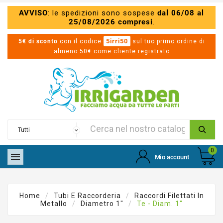
AVVISO
: le spedizioni sono sospese
dal 06/08 al
25/08/2026 compresi
.
5irri50
5€ di sconto
con il codice
sul tuo primo ordine di
almeno 50€ come
cliente registrato
0

Mio account
Home
Tubi E Raccorderia
Raccordi Filettati In
Metallo
Diametro 1"
Te - Diam. 1"