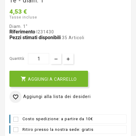
Te - diam. 1"
4,53 €
Tasse incluse
Diam. 1"
Riferimento
I231430
Pezzi stimati disponibili
35 Articoli
Quantità:

AGGIUNGI A CARRELLO
Aggiungi alla lista dei desideri

Costo spedizione: a partire da 10€
Ritiro presso la nostra sede: gratis