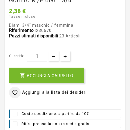
Gomito M/F diam. 3/4"
2,38 €
Tasse incluse
Diam. 3/4" maschio / femmina
Riferimento
I230670
Pezzi stimati disponibili
23 Articoli
Quantità:

AGGIUNGI A CARRELLO
Aggiungi alla lista dei desideri

Costo spedizione: a partire da 10€
Ritiro presso la nostra sede: gratis