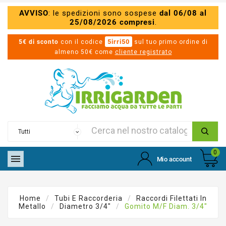
AVVISO
: le spedizioni sono sospese
dal 06/08 al
25/08/2026 compresi
.
5irri50
5€ di sconto
con il codice
sul tuo primo ordine di
almeno 50€ come
cliente registrato
0

Mio account
Home
Tubi E Raccorderia
Raccordi Filettati In
Metallo
Diametro 3/4"
Gomito M/F Diam. 3/4"