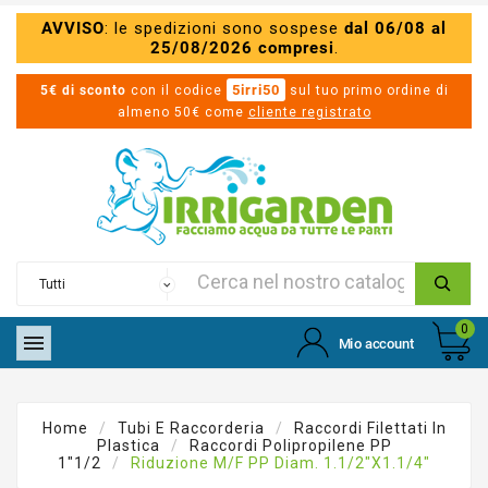
AVVISO
: le spedizioni sono sospese
dal 06/08 al
25/08/2026 compresi
.
5irri50
5€ di sconto
con il codice
sul tuo primo ordine di
almeno 50€ come
cliente registrato
0

Mio account
Home
Tubi E Raccorderia
Raccordi Filettati In
Plastica
Raccordi Polipropilene PP
1"1/2
Riduzione M/F PP Diam. 1.1/2"x1.1/4"