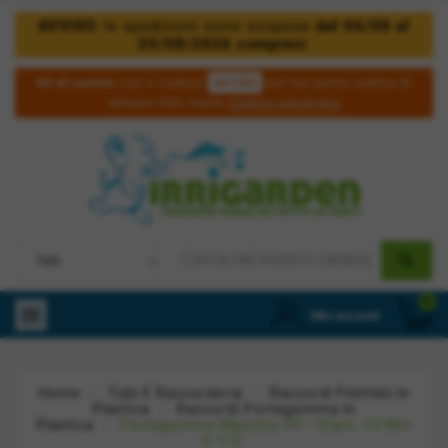
AVVISO
: le spedizioni sono sospese
dal 06/08 al
25/08/2026 compresi
.
5irri50
5€ di sconto
con il codice
sul tuo primo ordine di
almeno 50€ come
cliente registrato
0

Mio account
Home
Tubi E Raccorderia
Raccordi Filettati In
Plastica
Raccordi Portagomma In
Plastica
Portagomma Maschio PP - Diam. 13 Mm
X 1/2"