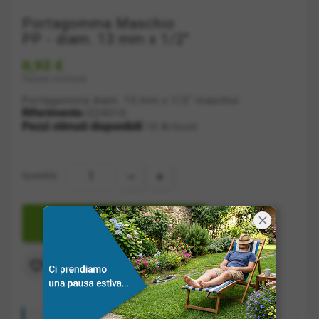
Portagomma Maschio
PP - diam. 13 mm x 1/2"
0,92 €
Tasse incluse
Portagomma diam. 13 mm x 1/2" maschio
Riferimento
I224010
Pezzi stimati disponibili
10 Articoli
Quantità:

AGGIUNGI A CARRELLO
Aggiungi alla lista dei desideri

Costo spedizione: a partire da 10€