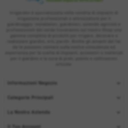
Irrigarden è specializzata nella vendita di impianti di
irrigazione professionali e attrezzature per il
giardinaggio: installatori, giardinieri, aziende agricole e
professionisti del verde troveranno sul nostro Shop una
gamma completa di prodotti per irrigare, decorare e
realizzare giardini, orti, parchi. Anche gli amanti del fai
da te possono contare sulla nostra consulenza ed
esperienza per la scelta di impianti, accessori e materiali
per il giardino e la cura di prati, piante e coltivazioni
orticole.

Informazioni Negozio

Categorie Principali

La Nostra Azienda

Il Tuo Account