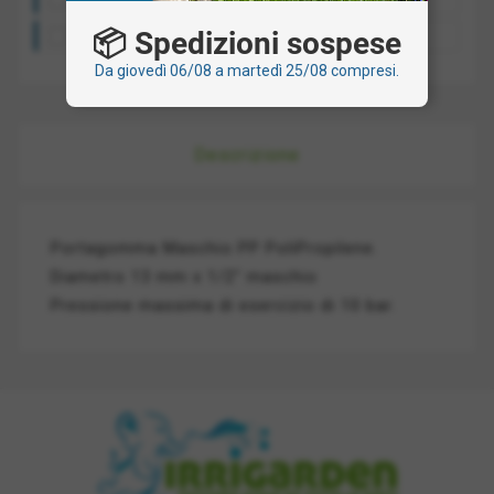
📦 Spedizioni sospese
Ritiro presso la nostra sede: gratis
Da giovedì 06/08 a martedì 25/08 compresi.
Descrizione
Portagomma Maschio PP PoliPropilene.
Diametro 13 mm x 1/2" maschio
Pressione massima di esercizio di 10 bar.