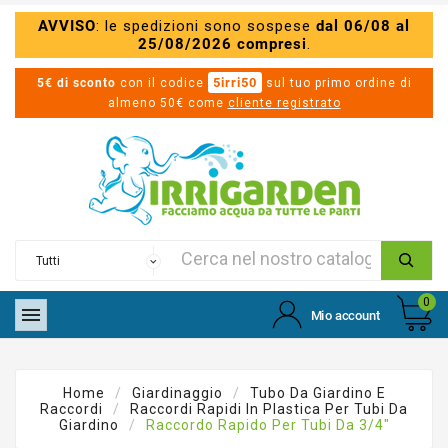
AVVISO
: le spedizioni sono sospese
dal 06/08 al
25/08/2026 compresi
.
5irri50
5€ di sconto
con il codice
sul tuo primo ordine di
almeno 50€ come
cliente registrato
0

Mio account
Home
Giardinaggio
Tubo Da Giardino E
Raccordi
Raccordi Rapidi In Plastica Per Tubi Da
Giardino
Raccordo Rapido Per Tubi Da 3/4"