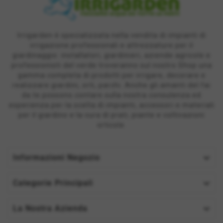
Irrigarden è specializzata nella vendita di impianti di
irrigazione professionali e attrezzature per il
giardinaggio: installatori, giardinieri, aziende agricole e
professionisti del verde troveranno sul nostro Shop una
gamma completa di prodotti per irrigare, decorare e
realizzare giardini, orti, parchi. Anche gli amanti del fai
da te possono contare sulla nostra consulenza ed
esperienza per la scelta di impianti, accessori e materiali
per il giardino e la cura di prati, piante e coltivazioni
orticole.

Informazioni Negozio

Categorie Principali

La Nostra Azienda