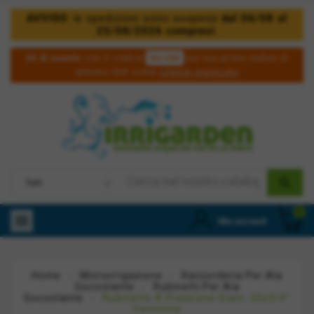
AVVISO
: le spedizioni sono sospese
dal 06/08 al
25/08/2026 compresi
.
5irri50
5€ di sconto
con il codice
sul tuo primo ordine di
almeno 50€ come
cliente registrato
0

Mio account
Home
Microirrigazione
Raccorderia Per Ala
Gocciolante
Rubinetti Per Ala
Gocciolante
Rubinetto A Pressione Diam. 20x3/4"
Femmina