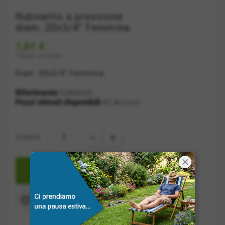
Rubinetto a pressione
diam. 20x3/4" Femmina
1,01 €
Tasse incluse
Diam. 20x3/4" Femmina
Riferimento
G380620
Pezzi stimati disponibili
42 Articoli
Quantità:

AGGIUNGI A CARRELLO
Aggiungi alla lista dei desideri
