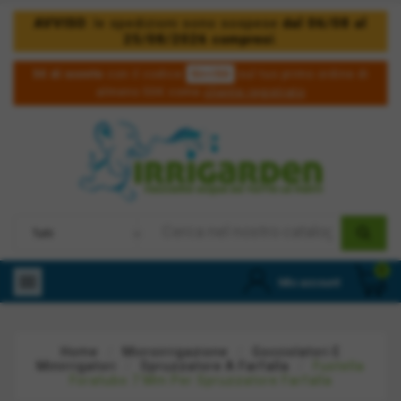
AVVISO
: le spedizioni sono sospese
dal 06/08 al
25/08/2026 compresi
.
5irri50
5€ di sconto
con il codice
sul tuo primo ordine di
almeno 50€ come
cliente registrato
0

Mio account
Home
Microirrigazione
Gocciolatori E
Minirrigatori
Spruzzatore A Farfalla
Fustella
Foratubo 7 Mm Per Spruzzatore Farfalla