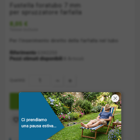
Fustella foratubo 7 mm
per spruzzatore farfalla
8,05 €
Tasse incluse
Per l'inserimento diretto della farfalla nel tubo
Riferimento
G342250
Pezzi stimati disponibili
8 Articoli
Quantità:

AGGIUNGI A CARRELLO
Aggiungi alla lista dei desideri
