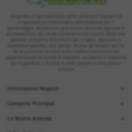
Irrigarden è specializzata nella vendita di impianti di
irrigazione professionali e attrezzature per il
giardinaggio: installatori, giardinieri, aziende agricole e
professionisti del verde troveranno sul nostro Shop una
gamma completa di prodotti per irrigare, decorare e
realizzare giardini, orti, parchi. Anche gli amanti del fai
da te possono contare sulla nostra consulenza ed
esperienza per la scelta di impianti, accessori e materiali
per il giardino e la cura di prati, piante e coltivazioni
orticole.

Informazioni Negozio

Categorie Principali

La Nostra Azienda