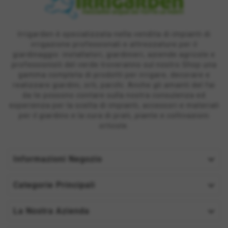
Irrigarden è specializzata nella vendita di impianti di
irrigazione professionali e attrezzature per il
giardinaggio: installatori, giardinieri, aziende agricole e
professionisti del verde troveranno sul nostro Shop una
gamma completa di prodotti per irrigare, decorare e
realizzare giardini, orti, parchi. Anche gli amanti del fai
da te possono contare sulla nostra consulenza ed
esperienza per la scelta di impianti, accessori e materiali
per il giardino e la cura di prati, piante e coltivazioni
orticole.

Informazioni Negozio

Categorie Principali

La Nostra Azienda