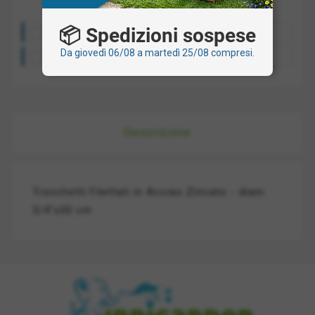
📦 Spedizioni sospese
Costo spedizione: a partire da 10€
Da giovedì 06/08 a martedì 25/08 compresi.
Ritiro presso la nostra sede: gratis
Descrizione
Tronchetti Filettati in Acciao Zincato - diam.
3/4"x30 cm