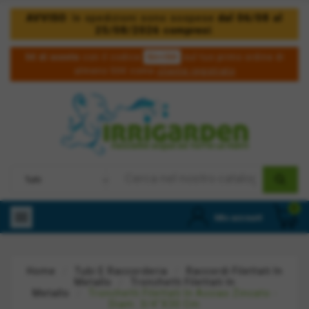
AVVISO
: le spedizioni sono sospese
dal 06/08 al
25/08/2026 compresi
.
5irri50
5€ di sconto
con il codice
sul tuo primo ordine di
almeno 50€ come
cliente registrato
0

Mio account
Home
Tubi E Raccorderia
Raccordi Filettati In
Metallo
Tronchetti Filettati In
Metallo
Tronchetti Filettati In Acciao Zincato -
Diam. 3/4"x30 Cm