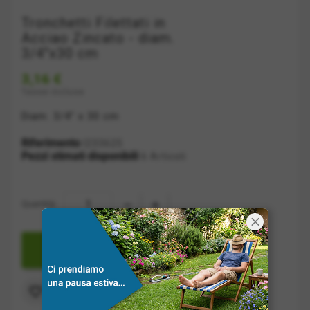
Tronchetti Filettati in
Acciao Zincato - diam.
3/4"x30 cm
3,16 €
Tasse incluse
Diam. 3/4" x 30 cm
Riferimento
I233625
Pezzi stimati disponibili
6 Articoli
Quantità:

AGGIUNGI A CARRELLO
Aggiungi alla lista dei desideri
