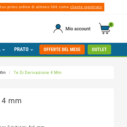
 tuo primo ordine di almeno 50€ come
cliente registrato
0
Mio account
A
PRATO
OFFERTE DEL MESE
OUTLET
 Mm
Te Di Derivazione 4 Mm
e 4 mm