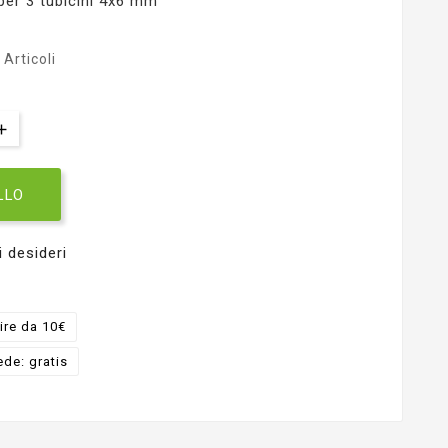
per 3 tubicini 4x6 mm
Articoli
LLO
i desideri
ire da 10€
ede: gratis