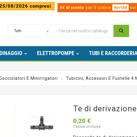
 25/08/2026 compresi
.
5irri50
5€ di sconto
con il codice
sul
DINAGGIO
ELETTROPOMPE
TUBI E RACCORDERI
Gocciolatori E Minirrigatori
Tubicini, Accessori E Fustelle 4
Te di derivazion
0,20 €
Tasse incluse