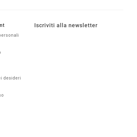
Iscriviti alla newsletter
nt
personali
o
ei desideri
so