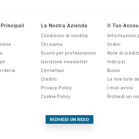
Principali
La Nostra Azienda
Il Tuo Accou
Condizioni di vendita
Informazioni 
zione
Chi siamo
Ordini
io
Sconti per professionisti
Note di credit
mpe
Iscrizione newsletter
Indirizzi
orderia
Contattaci
Buoni
Credits
Le mie liste d
Privacy Policy
I miei avvisi
Cookie Policy
Richiedi un re
RICHIEDI UN RESO