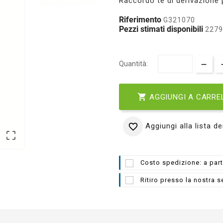
Raccordo te di derivazione 
Riferimento
G321070
Pezzi stimati disponibili
2279 
Quantità:

AGGIUNGI A CARRE
Aggiungi alla lista de


Costo spedizione: a part
Ritiro presso la nostra s