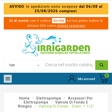
AVVISO
: le spedizioni sono sospese
dal 06/08 al
25/08/2026 compresi
.
5irri50
5€ di sconto
con il codice
sul tuo primo ordine di
almeno 50€ come
cliente registrato
0

Mio account
Home
Elettropompe
Accessori Per
Elettropompe
Valvole Di Fondo E
Ritegno
Valvola Di Fondo - Diam. 1.1/2"