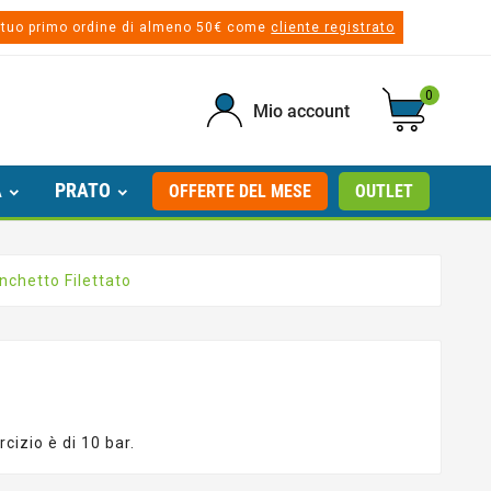
 tuo primo ordine di almeno 50€ come
cliente registrato
0
Mio account
A
PRATO
OFFERTE DEL MESE
OUTLET
nchetto Filettato
cizio è di 10 bar.