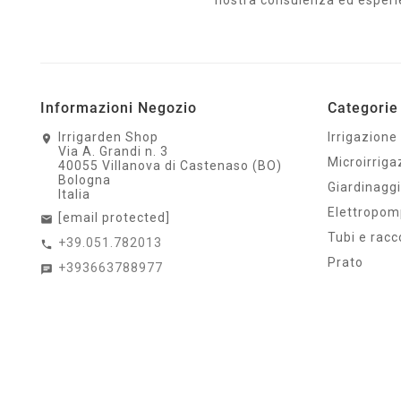
nostra consulenza ed esperienz
Informazioni Negozio
Categorie 
Irrigarden Shop
Irrigazione
Via A. Grandi n. 3
Microirriga
40055 Villanova di Castenaso (BO)
Bologna
Giardinagg
Italia
Elettropo
[email protected]
Tubi e racc
+39.051.782013
Prato
+393663788977