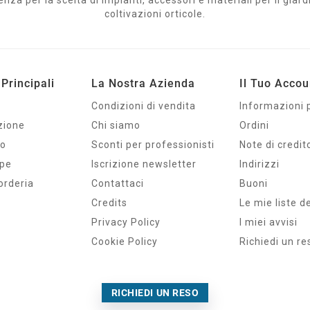
a per la scelta di impianti, accessori e materiali per il giardi
coltivazioni orticole.
Principali
La Nostra Azienda
Il Tuo Accou
Condizioni di vendita
Informazioni 
zione
Chi siamo
Ordini
io
Sconti per professionisti
Note di credit
mpe
Iscrizione newsletter
Indirizzi
orderia
Contattaci
Buoni
Credits
Le mie liste d
Privacy Policy
I miei avvisi
Cookie Policy
Richiedi un re
RICHIEDI UN RESO