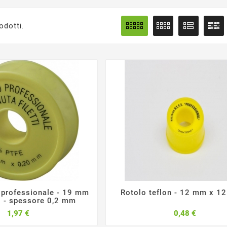
odotti.
n professionale - 19 mm
Rotolo teflon - 12 mm x 12






i - spessore 0,2 mm
Prezzo
Prezzo
1,97 €
0,48 €