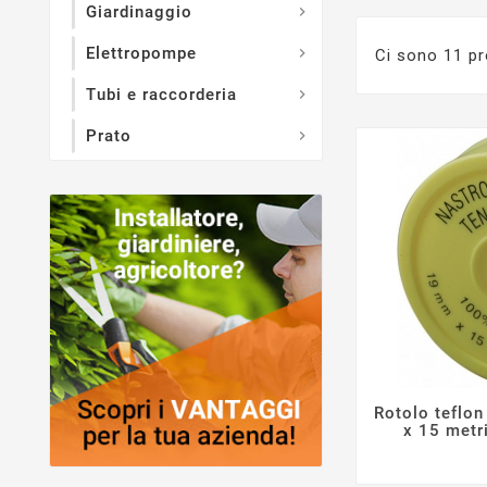
Giardinaggio

Elettropompe

Ci sono 11 pr
Tubi e raccorderia

Prato

Rotolo teflo
x 15 metr