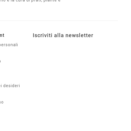
no e la cura di prati, piante e
Iscriviti alla newsletter
nt
personali
o
ei desideri
so