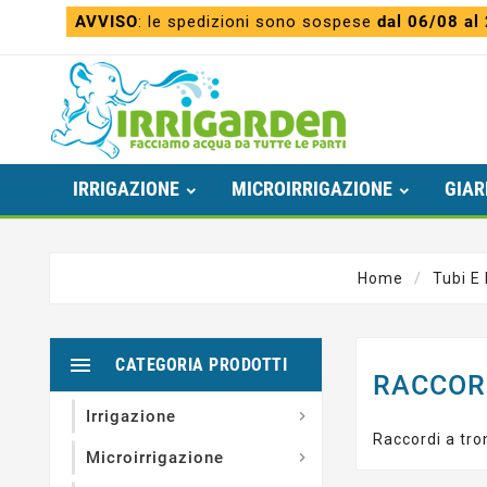
AVVISO
: le spedizioni sono sospese
dal 06/08 al
IRRIGAZIONE
MICROIRRIGAZIONE
GIAR
Home
Tubi E

CATEGORIA PRODOTTI
RACCOR
Irrigazione

Raccordi a tro
Microirrigazione
