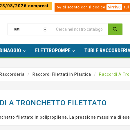
 25/08/2026 compresi
.
5irri50
5€ di sconto
con il codice
sul
DINAGGIO
ELETTROPOMPE
TUBI E RACCORDERI
 Raccorderia
Raccordi Filettati In Plastica
Raccordi A Tro
DI A TRONCHETTO FILETTATO
nchetto filettato in polipropilene. La pressione massima di eser