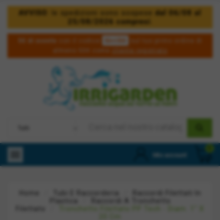
AVVISO
: le spedizioni sono sospese
dal 06/08 al
25/08/2026 compresi
.
5irri50
5€ di sconto
con il codice
sul tuo primo ordine di
almeno 50€ come
cliente registrato
0

Mio account
Home
Tubi E Raccorderia
Raccordi Filettati In
Plastica
Raccordi A Tronchetto
Filettato
Tronchetto Filettato PP Tech - Diam. 1" X
20 Cm