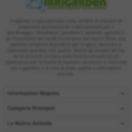
Irrigarden è specializzata nella vendita di impianti di
irrigazione professionali e attrezzature per il
giardinaggio: installatori, giardinieri, aziende agricole e
professionisti del verde troveranno sul nostro Shop una
gamma completa di prodotti per irrigare, decorare e
realizzare giardini, orti, parchi. Anche gli amanti del fai
da te possono contare sulla nostra consulenza ed
esperienza per la scelta di impianti, accessori e materiali
per il giardino e la cura di prati, piante e coltivazioni
orticole.

Informazioni Negozio

Categorie Principali

La Nostra Azienda