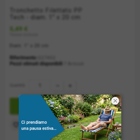
Tronchetto Filettato PP
Tech - diam. 1" x 20 cm
5,49 €
Tasse incluse
Diam. 1" x 20 cm
Riferimento
I227452
Pezzi stimati disponibili
7 Articoli
Quantità:

AGGIUNGI A CARRELLO
Aggiungi alla lista dei desideri
